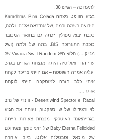
לתערוכה – הגיעו 38.
בגזע הוויפט ניצחה Karadhras Pina Colada
הידועה בשמה ולמה ,של אנדראה אלנה. ולמה,
כלבת יבוא מפולין, זכתה גם בתואר המכובד
כוכבת התערוכה BIS. בתה של ולמה (ושל
מג'יק …) הלוא היא Vivacia Swift Random של
עדי הדר ואוליסיה היתה מנצחת הגורים בגזע,
ועליה אמרה השופטת – אם הייתי צריכה לקחת
איתי כלב חזרה למוסקבה הייתי לוקחת
אותה….
Desert wind Spector el Razal - ווינדי של נדב
לוי ומגידולו של שי ספקטור, ניצחה את הגזע
בגרייהאונד האיטלקי. מנצחת צעירות הייתה
Baby Eterna Felicidad של רועי סומך ומגידולם
של מיכאל וסבטלנה אלנט. בייבי איחרה