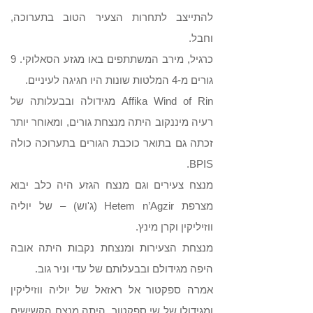
להתייצב לתחרות הצעיר הטוב בתערוכה,
וחבל.
כרגיל, מירב המשתתפים באו מגזע הסאלוקי. 9
גורים מ-4 המלטות שונות היו חגיגה לעיניים.
Affika Wind of Rin מגידולה ובבעלותה של
רעיה מיננקוב היתה מנצחת גורים, ומאוחר יותר
זכתה גם בתואר כוכבת הגורים בתערוכה כולה
BPIS.
מנצח צעירים וגם מנצח הגזע היה כלב יבוא
מצרפת Hetem n’Agzir (ג'וש) – של יוליה
ווזיליקין וקרן מינץ.
מנצחת הצעירות ומנצחת נקבות היתה אובה
היפה מגידולם ובבעלותם של עדי וניר גוב.
אמרה ספקטור אל ראזאל של יוליה ווזיליקין
ומגידולו של שי ספקטור, היתה מנצח הקשישים