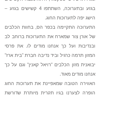
בגזע ובתערוכה, השתתפו 4 קשישים בגזע –
הישג יפה לתערוכות החוג.
התערוכה התקיימה בכפר הס, בחוות הכלבים
של אורן צור שמארח את התערוכות ברוחב לב
ובנדיבות ועל כך אנחנו מודים לו. את פרסי
המזון תרמה כרגיל וביד נדיבה חברת "בית ארז"
יבואנית מזון הכלבים "רויאל קאנין" וגם על כך
אנחנו מודים מאוד.
האווירה הטובה שמאפיינת את תערוכות החוג
הופרה לצערנו בגין תקרית מיותרת שדורשת
הסבר. באסיפה הכללית האחרונה של החוג
הורחקה קרן מינץ מחברותה בחוג למשך 3
שנים בגין התנהגות לא אתית, וברוב קולות. ועד
החוג החליט שפירוש ההחלטה היא שקרן לא
תוכל להשתתף באירועי החוג, ותיאסר עליה