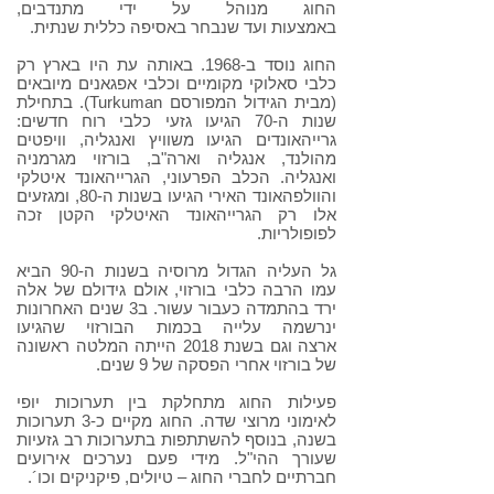
החוג מנוהל על ידי מתנדבים,
באמצעות ועד שנבחר באסיפה כללית שנתית.
החוג נוסד ב-1968. באותה עת היו בארץ רק
כלבי סאלוקי מקומיים וכלבי אפגאנים מיובאים
(מבית הגידול המפורסם Turkuman). בתחילת
שנות ה-70 הגיעו גזעי כלבי רוח חדשים:
גרייהאונדים הגיעו משוויץ ואנגליה, וויפטים
מהולנד, אנגליה וארה"ב, בורזוי מגרמניה
ואנגליה. הכלב הפרעוני, הגרייהאונד איטלקי
והוולפהאונד האירי הגיעו בשנות ה-80, ומגזעים
אלו רק הגרייהאונד האיטלקי הקטן זכה
לפופולריות.
גל העליה הגדול מרוסיה בשנות ה-90 הביא
עמו הרבה כלבי בורזוי, אולם גידולם של אלה
ירד בהתמדה כעבור עשור. ב3 שנים האחרונות
ינרשמה עלייה בכמות הבורזוי שהגיעו
ארצה וגם בשנת 2018 הייתה המלטה ראשונה
של בורזוי אחרי הפסקה של 9 שנים.
פעילות החוג מתחלקת בין תערוכות יופי
לאימוני מרוצי שדה. החוג מקיים כ-3 תערוכות
בשנה, בנוסף להשתתפות בתערוכות רב גזעיות
שעורך ההי"ל. מידי פעם נערכים אירועים
חברתיים לחברי החוג – טיולים, פיקניקים וכו´.