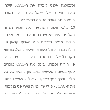
וסבטלנה אלנט קיבלה את ה-JCAC שלה.
ג'וליה ספקטור אל ראזאל של נדב לוי, הגורה
היפה היתה לגורה הטובה בתערוכה.
10 כלבי וויפט השתתפו, את הגזע ניצחה
האלופה היפה של ציפורת והילית כרמל-דולי פון
הילית. מנצח הזכרים היה האלוף קלאון פון
הילית גם הוא של ציפורת והילית כרמל, כשהוא
מקדים 3 אלופים נוספים - בלו פון כרמית, צ'רלי
פון הילית וסמרטי ג'ונס. את ה-CAC בזכרים
קטף בפעם השלישית במבי פון כרמית של טל
חלפין ובכך הפך לאלוף ישראל, 2 צאצאיו קטפו
את ה-JCAC - פיג'י של עמית ומירי פס בנקבות,
וריין של ילנה איוונצ'וק בזכרים, פיג'י היתה גם
הצעירה הטובה בגזע. אלקטרה פון הילית של
ציפורת והילית כרמל היתה הגורה בתערוכה