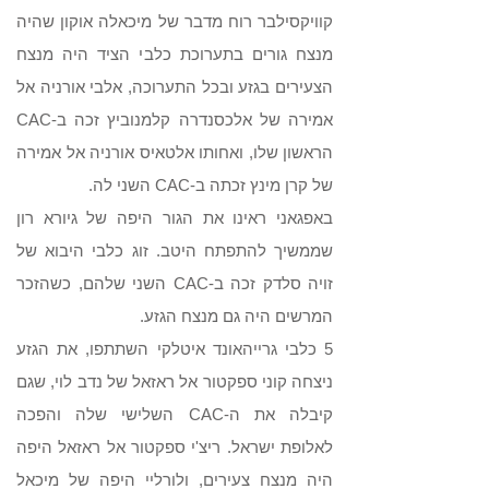
קוויקסילבר רוח מדבר של מיכאלה אוקון שהיה
מנצח גורים בתערוכת כלבי הציד היה מנצח
הצעירים בגזע ובכל התערוכה, אלבי אורניה אל
אמירה של אלכסנדרה קלמנוביץ זכה ב-CAC
הראשון שלו, ואחותו אלטאיס אורניה אל אמירה
של קרן מינץ זכתה ב-CAC השני לה.
באפגאני ראינו את הגור היפה של גיורא רון
שממשיך להתפתח היטב. זוג כלבי היבוא של
זויה סלדק זכה ב-CAC השני שלהם, כשהזכר
המרשים היה גם מנצח הגזע.
5 כלבי גרייהאונד איטלקי השתתפו, את הגזע
ניצחה קוני ספקטור אל ראזאל של נדב לוי, שגם
קיבלה את ה-CAC השלישי שלה והפכה
לאלופת ישראל. ריצ'י ספקטור אל ראזאל היפה
היה מנצח צעירים, ולורליי היפה של מיכאל